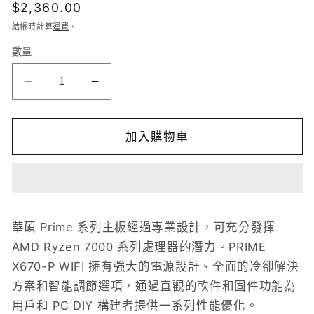
定
$2,360.00
檔
案
價
結帳時計算
運費
。
1
2
數量
ASUS
ASUS
PRIME
PRIME
X670-
X670-
P
P
加入購物車
WIFI
WIFI
CSM
CSM
數
數
量
量
華碩 Prime 系列主板經過專業設計，可充分發揮
減
增
AMD Ryzen 7000 系列處理器的潛力。
PRIME
少
加
X670-P WIFI 擁有強大的電源設計、全面的冷卻解決
方案和智能調節選項，通過直觀的軟件和固件功能為
用戶和 PC DIY 構建者提供一系列性能優化。