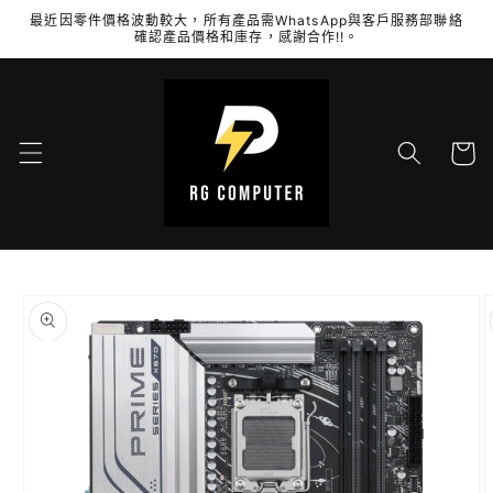
跳至內
最近因零件價格波動較大，所有產品需WhatsApp與客戶服務部聯絡
容
確認產品價格和庫存，感謝合作!!。
購
物
車
略過產
品資訊