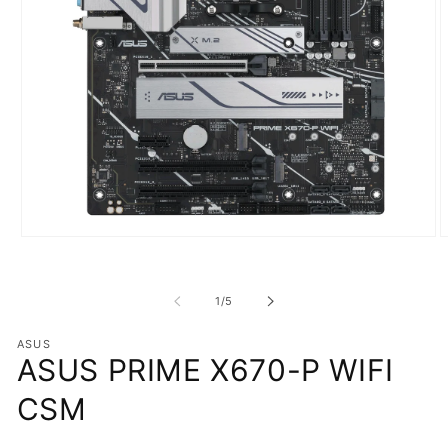
在
強
制
/
1
/
5
回
應
中
ASUS
ASUS PRIME X670-P WIFI
開
啟
CSM
多
媒
體